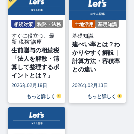
相続対策
税務・法務
土地活用
基礎知識
すぐに役立つ、最
基礎知識
新“税務”講座
建ぺい率とは？わ
生前贈与の相続税
かりやすく解説｜
「法人を解散・清
計算方法・容積率
算して整理するポ
との違い
イントとは？」
2026年02月19日
2026年02月13日
もっと詳しく
もっと詳しく