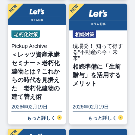
老朽化対策
相続対策
Pickup Archive
現場発！ 知って得す
る“不動産の今・未
＜レッツ資産承継
来”
セミナー＞老朽化
相続準備に「生前
建物とは？これか
贈与」を活用する
らの時代を見据え
メリット
た 老朽化建物の
建て替え術
2026年02月19日
2026年02月19日
もっと詳しく
もっと詳しく