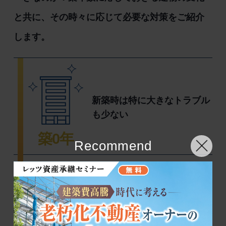
と共に、その時々に応じて必要な対策をご紹介
します。
新築時は特に大きなトラブル
も少ない
築0年
Recommend
リフォーム
部屋によっては一部入れ替え
が発生。