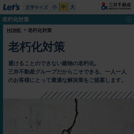
小
中
大
文字サイズ
老朽化対策
HOME
老朽化対策
老朽化不動産3つの問題
老朽化対策
再生手法の選択肢
リファイニング建築®︎
避けることのできない建物の老朽化。
三井不動産グループだからこそできる、一人一人
老朽化対策 相談事例
のお客様にとって最適な解決策をご提案します。
老朽化対策 コラム