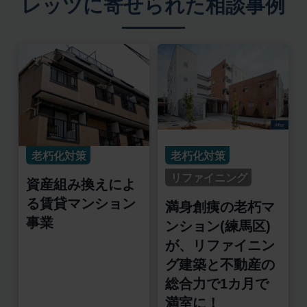
レッツに寄せられた相談事例
老朽化対策
老朽化対策
リファイニング
資産組み換えによ
る賃貸マンション
満身創痍の老朽マ
事業
ンション(練馬区)
が、リファイニン
グ建築と不動産の
総合力で1カ月で
満室に！