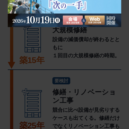
現状回復の費用も発生。
築5年
大規模修繕
設備の減価償却が終わるとと
もに
１回目の大規模修繕の時期。
築15年
要検討
修繕・リノベーショ
ン工事
競合に比べ設備が見劣りする
ケースも出てくる。修繕だけ
築25年
でなくリノベーション工事も