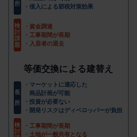
所
借入による節税対策効果
検
資金調達
討
工事期間が長期
課
入居者の退去
題
等価交換による建替え
マーケットに適応した
長
商品計画が可能
投資が必要ない
所
開発リスクはディベロッパーが負担
検
工事期間が長期
討
土地が一般共有となる