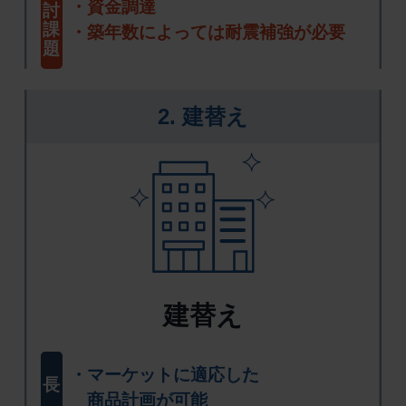
資金調達
討
課
築年数によっては耐震補強が必要
題
2. 建替え
建替え
マーケットに適応した
長
商品計画が可能