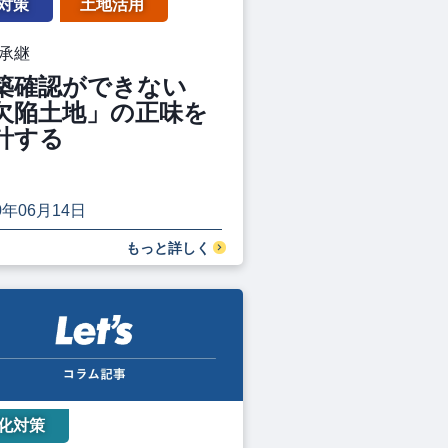
対策
土地活用
承継
築確認ができない
欠陥土地」の正味を
計する
0年06月14日
もっと詳しく
化対策