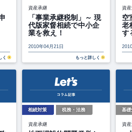
資産承継
資産
申
「事業承継税制」～ 現
空
代版家督相続で中小企
老
業を救え！
す
2010年04月21日
201
しく
もっと詳しく
相続対策
税務・法務
基礎
資産承継
資産