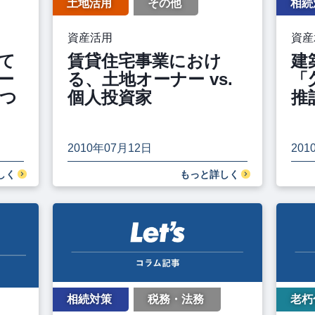
土地活用
その他
相続
資産活用
資産
て
賃貸住宅事業におけ
建
ー
る、土地オーナー vs.
「
つ
個人投資家
推
2010年07月12日
201
しく
もっと詳しく
相続対策
税務・法務
老朽