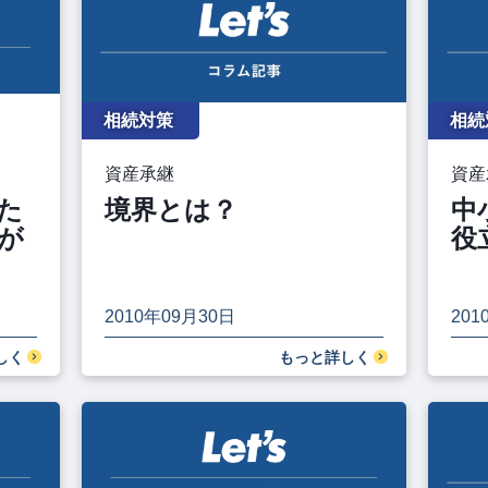
相続対策
相続
資産承継
資産
た
境界とは？
中
が
役
2010年09月30日
201
しく
もっと詳しく