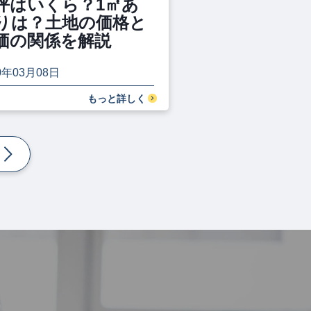
坪はいくら？1㎡あ
りは？土地の価格と
価の関係を解説
0年03月08日
もっと詳しく