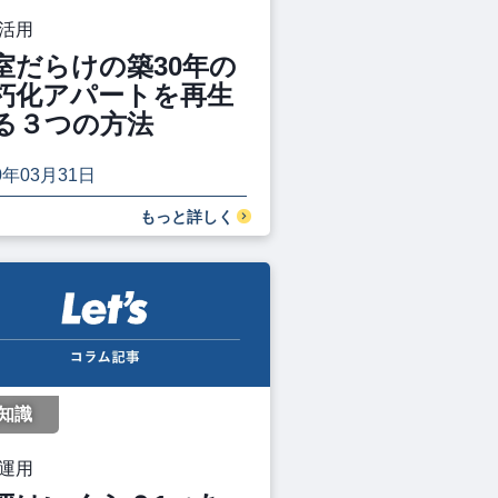
活用
室だらけの築30年の
朽化アパートを再生
る３つの方法
0年03月31日
もっと詳しく
知識
運用