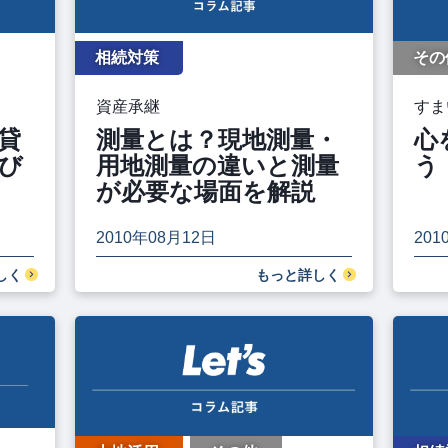
相続対策
その
資産承継
すま
貸
測量とは？現地測量・
心
び
用地測量の違いと測量
う
が必要な場面を解説
2010年08月12日
201
しく
もっと詳しく