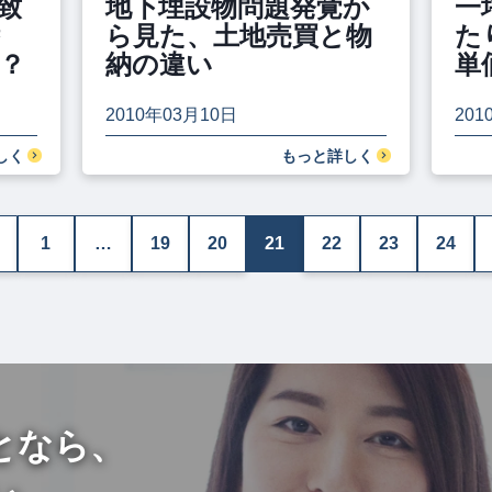
致
地下埋設物問題発覚か
一
潜
ら見た、土地売買と物
た
？
納の違い
単
2010年03月10日
201
しく
もっと詳しく
1
…
19
20
21
22
23
24
となら、