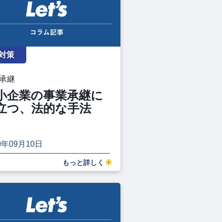
対策
承継
小企業の事業承継に
立つ、法的な手法
0年09月10日
もっと詳しく