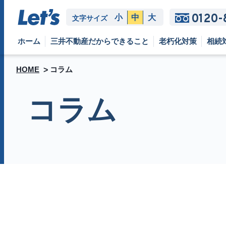
0120-
小
中
大
文字サイズ
ホーム
三井不動産だからできること
老朽化対策
相続
HOME
コラム
コラム