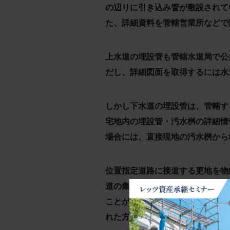
の辺りに引き込み管が敷設されて
た、詳細資料を管轄営業所などで
上水道の埋設管も管轄水道局で公
だし、詳細図面を取得するには水
しかし下水道の埋設管は、管轄す
宅地内の埋設管・汚水桝の詳細情
場合には、直接現地の汚水桝から
位置指定道路に接道する更地を物
道の集中桝が設置されていて、調
ことが明らかになり、完全舗装さ
れた方もいます。