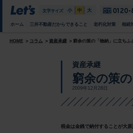
0120-
小
中
大
文字サイズ
ホーム
三井不動産だからできること
老朽化対策
相続
HOME
コラム
資産承継
窮余の策の「物納」に立ちふ
資産承継
窮余の策の
2009年12月28日
税金は金銭で納付することが大原