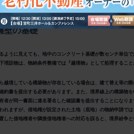
擁壁の基礎
るように見えても、地中のコンクリート基礎が数センチ単位で
下埋設物は、物納条件整備では『越境物』として処理すること
ら越境している構築物が存在している場合は、建て替え等の際
確約書を提出する必要があります。また、境界線上の構築物を
有者が同一書面に連名署名した確認書を提出することになりま
われますが、借地権が設定された土地（底地）の物納申請では
置した借地権者や隣接借地権者への対応を誤ると、境界紛争と