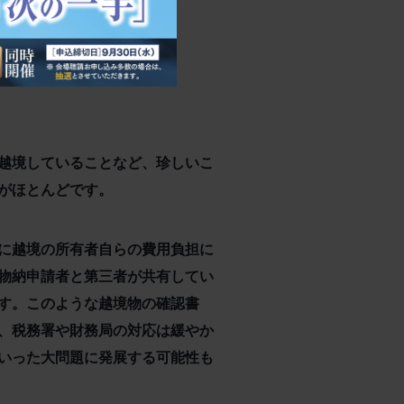
越境していることなど、珍しいこ
がほとんどです。
に越境の所有者自らの費用負担に
物納申請者と第三者が共有してい
す。このような越境物の確認書
、税務署や財務局の対応は緩やか
いった大問題に発展する可能性も