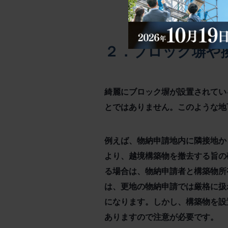
２．ブロック塀や
綺麗にブロック塀が設置されてい
とではありません。このような地
例えば、物納申請地内に隣接地か
より、越境構築物を撤去する旨の
る場合は、物納申請者と構築物所
は、更地の物納申請では厳格に扱
になります。しかし、構築物を設
ありますので注意が必要です。