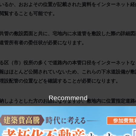
いるか、おおよその位置が記載された資料をインターネット経
閲覧することも可能です。
共管の敷設図面と共に、宅地内に水道管を敷設した際の詳細図
道管所有者の委任状が必要になります。
る区（市）役所の多くで道路内の本管口径をインターネットな
報はほとんど公開されていないため、これらの下水道設備が敷
埋設配管の位置などを確認することが必要になります。
Recommend
納しようとした方のお話になりますが、敷地内に位置指定道路
べてみると隣接地の多くの方々がその集中桝から宅内桝に接続
れた位置指定道路内にその下水施設の全てを移設する費用負担