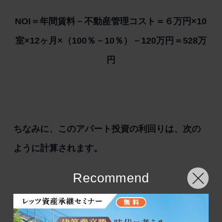
NOI＝年間賃料－不動産管理コスト＝６万円×10
室×12ヶ月×（100％－10％）－120万円＝528万
円
ちなみに、このアパート投資の利回りは、次の
ように計算されます。
Recommend
ネット利回り＝528万円÷（8,000万円＋500万