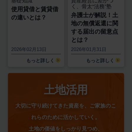
基礎知識
資産経営に差がつ
く、骨太“法務”塾
使用貸借と賃貸借
弁護士が解説！土
の違いとは？
地の無償返還に関
する届出の留意点
とは？
2026年02月13日
2026年01月31日
もっと詳しく
もっと詳しく
土地活用
大切に守り続けてきた資産を、ご家族のこ
れらのために活かしていく。
土地の価値をしっかり見つめ、