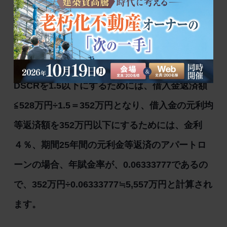
円）＝6.21％
DSCRを1.5以下にするためには、借入金返済額
≦528万円÷1.5＝352万円となり、借入金の元利均
等返済額を352万円以下にするためには、金利
４％、期間25年間の元利金等返済のアパートロ
ーンの場合、年賦金率が、0.06333777であるの
で、352万円÷0.06333777≒5,557万円と計算され
ます。