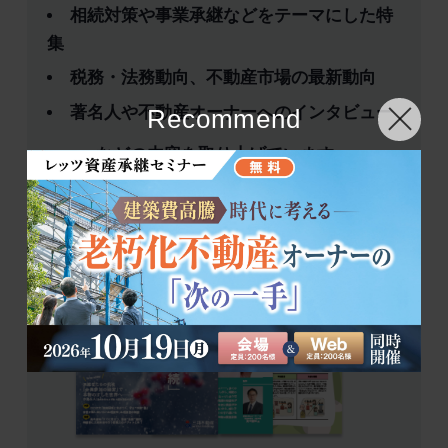
相続対策や事業承継などをテーマにした特
集
税務・法務動向、不動産市場の最新動向
著名人や不動産オーナーへのインタビュー
Recommend
などの内容を取り上げています。
皆様の資産経営や不動産のお悩み解決に、
ぜひお役立てください。