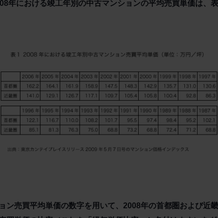
008年における竣工年別の中古マンションの平均売買単価は、
ョン売買平均単価の数字を用いて、2008年の首都圏および近