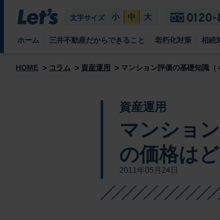
0120-
小
中
大
文字サイズ
ホーム
三井不動産だからできること
老朽化対策
相続
HOME
コラム
資産運用
マンション評価の基礎知識（
資産運用
マンション
の価格はど
2011年05月24日