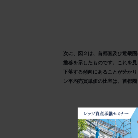
次に、図２は、首都圏及び近畿圏
推移を示したものです。これを見
下落する傾向にあることが分かり
ン平均売買単価の比率は、首都圏