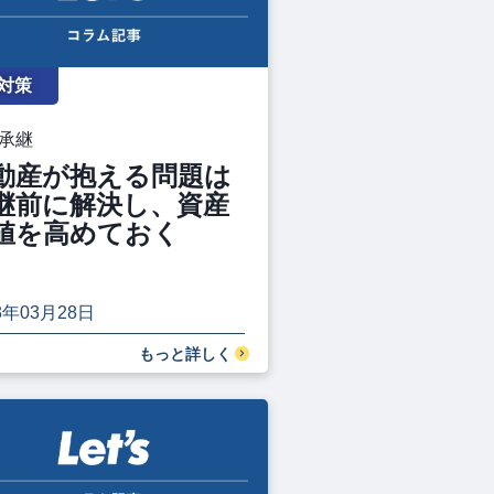
対策
承継
動産が抱える問題は
継前に解決し、資産
値を高めておく
3年03月28日
もっと詳しく