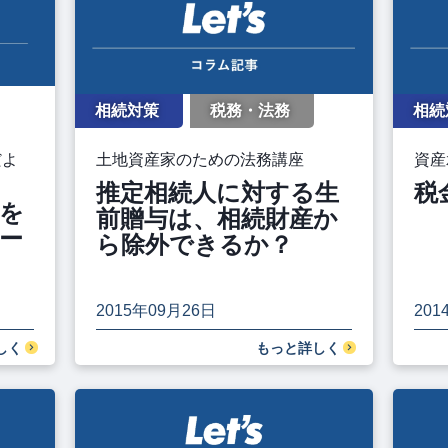
相続対策
税務・法務
相続
だよ
土地資産家のための法務講座
資産
推定相続人に対する生
税
を
前贈与は、相続財産か
ー
ら除外できるか？
2015年09月26日
201
しく
もっと詳しく