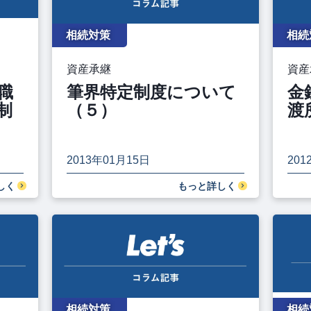
相続対策
相続
資産承継
資産
職
筆界特定制度について
金
制
（５）
渡
2013年01月15日
201
しく
もっと詳しく
相続対策
相続