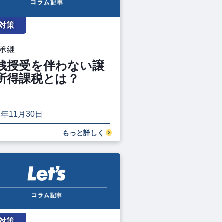
対策
承継
銭授受を伴わない譲
所得課税とは？
2年11月30日
もっと詳しく
対策