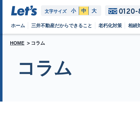
0120-
小
中
大
文字サイズ
ホーム
三井不動産だからできること
老朽化対策
相続
HOME
コラム
コラム