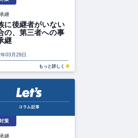
承継
族に後継者がいない
合の、第三者への事
承継
2年03月29日
もっと詳しく
対策
承継