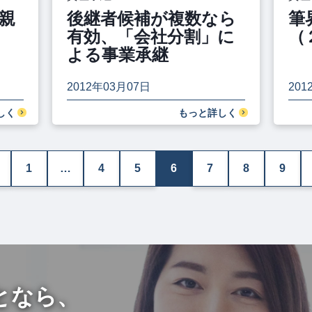
親
後継者候補が複数なら
筆
有効、「会社分割」に
（
よる事業承継
2012年03月07日
201
しく
もっと詳しく
1
…
4
5
6
7
8
9
となら、