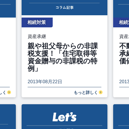
相続対策
相続
資産承継
資産
親や祖父母からの非課
不
税支援！「住宅取得等
承
資金贈与の非課税の特
価
例」
2013年08月22日
201
しく
もっと詳しく