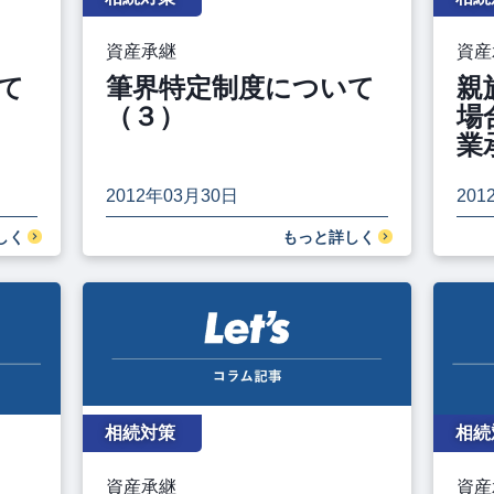
資産承継
資産
て
筆界特定制度について
親
（３）
場
業
2012年03月30日
201
しく
もっと詳しく
相続対策
相続
資産承継
資産