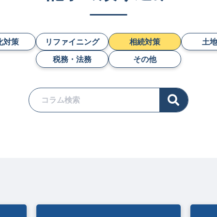
化対策
リファイニング
相続対策
土
税務・法務
その他