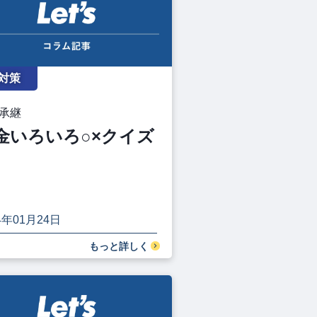
対策
承継
金いろいろ○×クイズ
4年01月24日
もっと詳しく