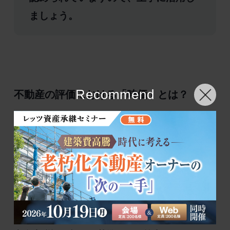
ましょう。
Recommend
不動産の評価における「時価」とは？
不動産は一つひとつ個別性が強く、また市場取
引ではなく相対取引であるため価格を決定しに
くい特徴があるため、相続税評価額の算出方法
は少し複雑です。土地は国税庁が定めた「路線
価」を基準に、建物は市区町村が決定した「固