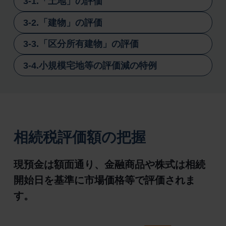
3-1.「土地」の評価
レッツと考える相続対策
3-2.「建物」の評価
Model Case 1 一人暮らしの母の住まい
Model Case 2 父から受け継いだ広い土地
3-3.「区分所有建物」の評価
Model Case 3 主人が残してくれた自宅兼賃貸マ
3-4.小規模宅地等の評価減の特例
ンション
相続対策 相談事例
相続対策 コラム
相続税評価額の把握
現預金は額面通り、金融商品や株式は相続
開始日を基準に市場価格等で評価されま
す。