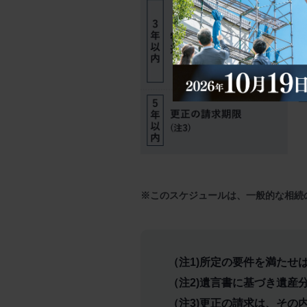
※このスケジュールは、一般的な相続
（注1)所定の要件を満たせ
（注2)遺言書に基づき遺産
（注3)更正の請求は、その