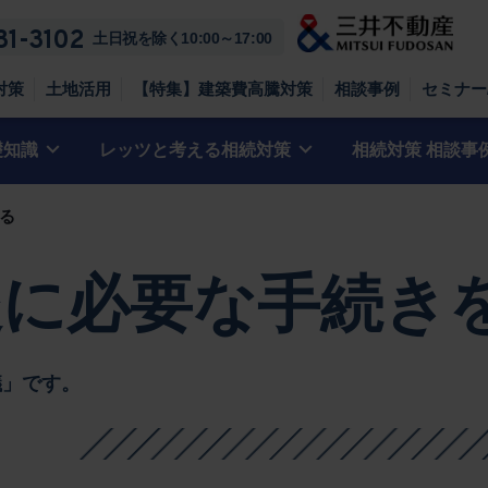
81-3102
土日祝を除く10:00～17:00
対策
土地活用
【特集】建築費高騰対策
相談事例
セミナー
礎知識
レッツと考える相続対策
相続対策 相談事
る
後に必要な手続き
議」です。