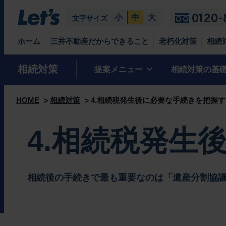
0120-
小
中
大
文字サイズ
ホーム
三井不動産だからできること
老朽化対策
相続
相続対策
提案メニュー
相続対策の基
相続発生前対策
1.相続人を把握する
Model Case 1 一人暮らしの母の住まい
HOME
相続対策
4.相続税発生後に必要な手続きを把握す
相続発生後対応
2.「基礎控除」などを把握する
Model Case 2 父から受け継いだ広い土地
4.相続税発生
3.相続税評価額を把握する
Model Case 3 主人が残してくれた自宅兼賃貸マンション
4.相続税発生後に必要な手続きを把握する
相続後の手続きで最も重要なのは「遺産分割協