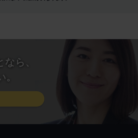
となら、
い。