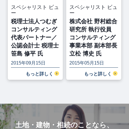
スペシャリスト ビュ
スペシャリスト ビュ
ー
ー
税理士法人つむぎ
株式会社 野村総合
コンサルティング
研究所 執行役員
代表パートナー／
コンサルティング
公認会計士 税理士
事業本部 副本部長
笹島 修平 氏
立松 博史 氏
2015年09月15日
2015年05月15日
もっと詳しく
もっと詳しく
土地・建物・相続のことなら、