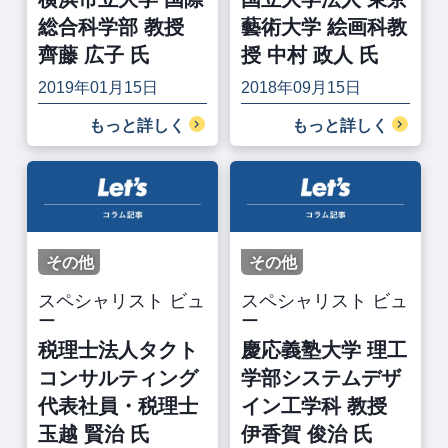
総合科学部 教授
藝術大学 絵画科教
齊藤 広子 氏
授 中村 政人 氏
2019年01月15日
2018年09月15日
もっと詳しく
もっと詳しく
その他
その他
スペシャリスト ビュ
スペシャリスト ビュ
ー
ー
税理士法人タクト
慶応義塾大学 理工
コンサルティング
学部システムデザ
代表社員・税理士
イン工学科 教授
玉越 賢治 氏
伊香賀 俊治 氏