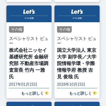
その他
その他
スペシャリスト ビュ
スペシャリスト ビュ
ー
ー
株式会社ニッセイ
国立大学法人 東京
基礎研究所 金融研
大学 副学長／大学
究部 不動産市場調
院情報学環・学際
査室長 竹内 一雅
情報学府 教授 吉
氏
見 俊哉 氏
2017年01月15日
2016年10月15日
もっと詳しく
もっと詳しく