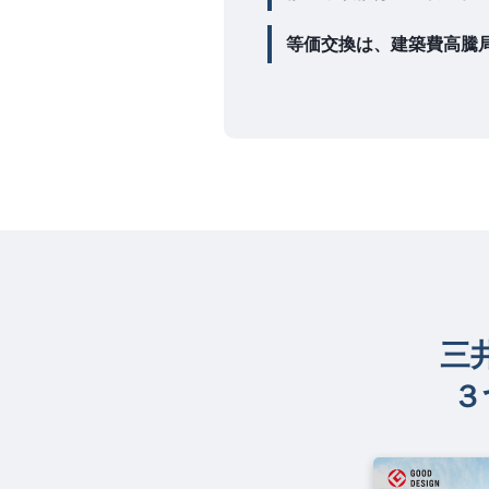
等価交換は、建築費高騰
三
３