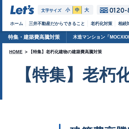
0120-
小
中
大
文字サイズ
ホーム
三井不動産だからできること
老朽化対策
相続
特集・建築費高騰対策
木造マンション「MOCXIO
HOME
【特集】老朽化建物の建築費高騰対策
【特集】老朽