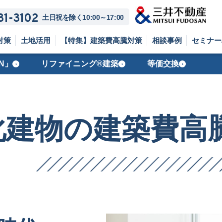
81-3102
土日祝を除く10:00～17:00
対策
土地活用
【特集】建築費高騰対策
相談事例
セミナー
N」
リファイニング®建築
等価交換
›
›
›
化建物の建築費高