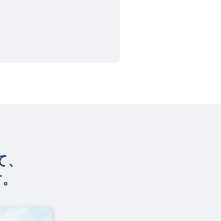
て、
す。