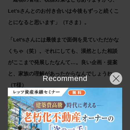
Let'sさんとのお付き合いは今後もずっと続くこ
とになると思います」（Tさま）。
「Let'sさんには最後まで面倒を見ていただかな
くちゃ（笑）。それにしても、漠然とした相談
がここまで発展したなんて…。良い企画・提案
と、家族の理解があったからなんでしょうね」
Recommend
（T様）
「賃貸事業が上手くいって収益はあが
っているのに、所得税額がハネ上がり
手元にお金が残らない」、「税金を払