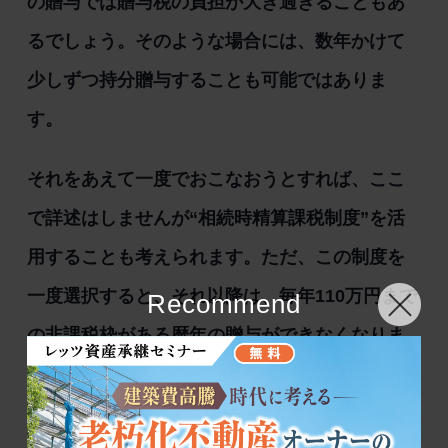
の贈与では贈与税の負担が大き過ぎることもあ
るでしょう。そのような場合には、数年かけて
少しずつ持分贈与することも可能ではありま
す。
それをあえて一度でおこなおうとすれば、ここ
で詳述はしませんが“相続時精算課税制度”を活
用することも考えられます。ただ、この制度を
一度選択すると、それ以降は、毎年110万円まで
Recommend
の非課税枠がある暦年の贈与ができなくなりま
すので注意が必要です。
一般論としては相続税より贈与税の方が負担が