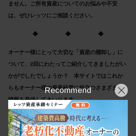
ません。ご所有資産についてのお悩みや不安
は、ぜひレッツにご相談ください。
◆ ◆ ◆
オーナー様にとって大切な「資産の棚卸し」に
ついて、2回にわたってご紹介してきましたがい
かがでしたでしょうか？ 本サイトではこれか
らもオーナー様の資産経営に役立つさまざまな
Recommend
情報を発信してまいります。
なお、本コラムは三井不動産グループの資産経
営情報誌「Let’s Plaza 2020年1月号」に掲載し