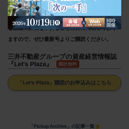
た記事を修正、改題したものです。「Let’s
Plaza」（年3回発行）では資産経営に関する旬
な話題や詳細な事例などを豊富に掲載しており
ますので、ぜひ最新号よりご購読ください。
三井不動産グループの資産経営情報誌
『Let's Plaza』
購読無料
「Let’s Plaza」購読のお申込みはこちら
「Pickup Archive」の記事一覧