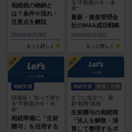
る“不動産の今・未
相続税の物納と
来”
は？条件や流れ・
最新・資産管理会
注意点を解説
社のM&A成功戦略
2026年05月29日
2026年02月19日
もっと詳しく
もっと詳しく
相続対策
相続対策
税務・法務
現場発！ 知って得す
すぐに役立つ、最
る“不動産の今・未
新“税務”講座
来”
生前贈与の相続税
相続準備に「生前
「法人を解散・清
贈与」を活用する
算して整理するポ