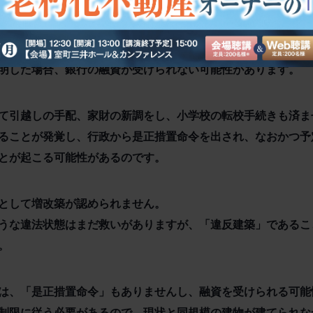
措置命令を出すことができます。特に建築中や入居前の段階で
明した場合、銀行の融資が受けられない可能性があります。
て引越しの手配、家財の新調をし、小学校の転校手続きも済ま
ることが発覚し、行政から是正措置命令を出され、なおかつ予
とが起こる可能性があるのです。
として増改築が認められません。
うな違法状態はまだ救いがありますが、「違反建築」であるこ
。
は、「是正措置命令」もありませんし、融資を受けられる可能
制限に従う必要があるので、現状と同規模の建物が建てられな