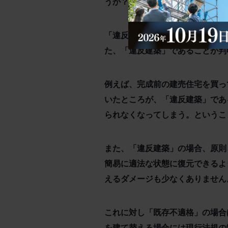
うか？
「違反建築」の場合、行政は是正
た、「違反建築」であることが判
例えば、完成前の建売住宅を買っ
いたところが、「違反建築」であ
られなくなってしまう。というこ
また、「違反建築」の場合、原則
簡易に適法な状態に復元できるよ
えるダメージも少なくありません
これに対し「既存不適格」の場合
を建て替える場合には現行法規の