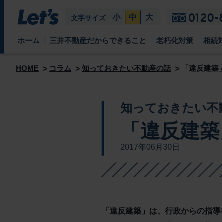
0120-
小
中
大
文字サイズ
ホーム
三井不動産だからできること
老朽化対策
相続
HOME
コラム
知っておきたい不動産の話
「違反建築
知っておきたい不
「違反建築
2017年06月30日
「違反建築」は、行政からの指導