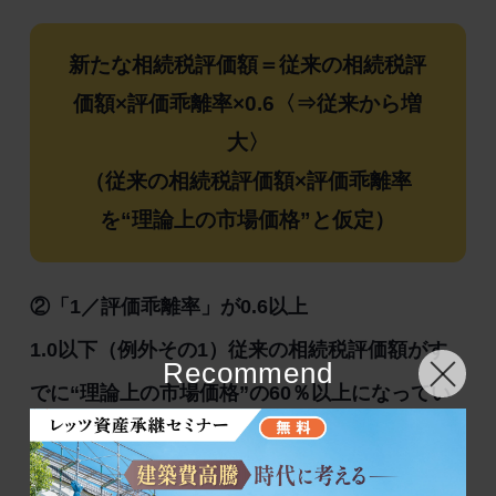
新たな相続税評価額＝従来の相続税評
価額×評価乖離率×0.6〈⇒従来から増
大〉
（従来の相続税評価額×評価乖離率
を“理論上の市場価格”と仮定）
②「1／評価乖離率」が0.6以上
1.0以下（例外その1）従来の相続税評価額がす
Recommend
でに“理論上の市場価格”の60％以上になってい
る場合です。そのため、マンション評価額は従
来通りとします。