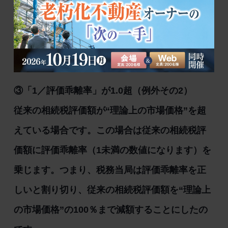
新たな相続税評価額＝従来の相続税評
価額〈⇒従来のまま据え置き〉
③「1／評価乖離率」が1.0超（例外その2）
従来の相続税評価額が“理論上の市場価格”を超
えている場合です。この場合は従来の相続税評
価額に評価乖離率（1未満の数値になります）を
乗じます。つまり、税務当局は評価乖離率を正
しいと割り切り、従来の相続税評価額を“理論上
の市場価格”の100％まで減額することにしたの