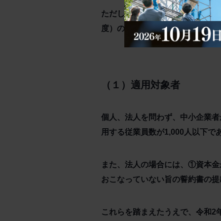
ただし、ここで注意すべきは、来
度）の税負担の軽減措置ではあり
（１）適用対象者
個人、法人を問わず、中小企業者
用する従業員数が1,000人以
また、法人の場合には、①資本金
おこなっていない旨の誓約書の提
これらを踏まえたうえで、令和2年