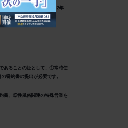
ものであって、今年度（令和2年
であることの証として、①常時使
旨の誓約書の提出が必要です。
約書、③性風俗関連の特殊営業を