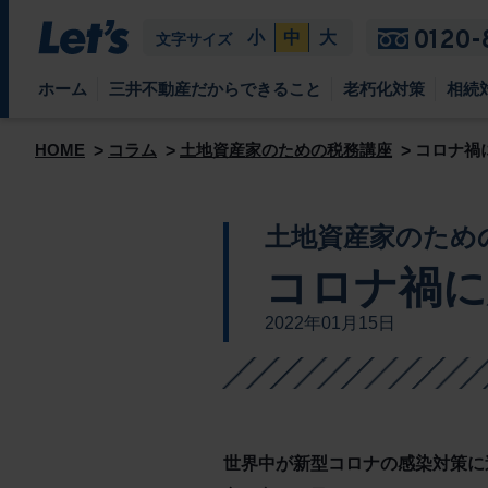
0120-
小
中
大
文字サイズ
ホーム
三井不動産だからできること
老朽化対策
相続
HOME
コラム
土地資産家のための税務講座
コロナ禍
土地資産家のため
コロナ禍に
2022年01月15日
世界中が新型コロナの感染対策に