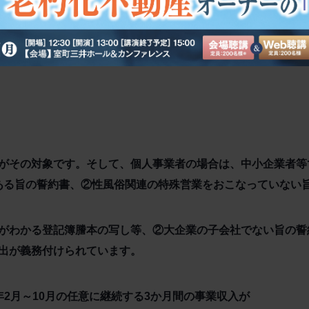
年度つまり令和3年度の固定資産税、都市計画税が軽減される
ません。
がその対象です。そして、個人事業者の場合は、中小企業者等
下である旨の誓約書、②性風俗関連の特殊営業をおこなっていない
がわかる登記簿謄本の写し等、②大企業の子会社でない旨の誓
出が義務付けられています。
2月～10月の任意に継続する3か月間の事業収入が