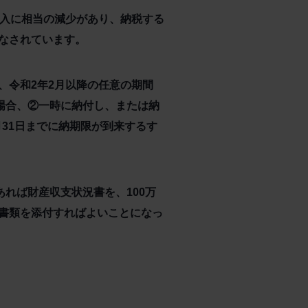
収入に相当の減少があり、納税する
なされています。
、令和2年2月以降の任意の期間
場合、②一時に納付し、または納
月31日までに納期限が到来するす
れば財産収支状況書を、100万
書類を添付すればよいことになっ