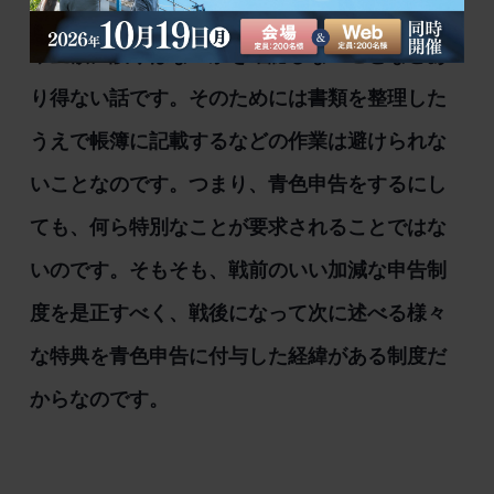
未収はないか、支払いを請求された項目の内容
や金額に誤りはないかを確認しないことなどあ
り得ない話です。そのためには書類を整理した
うえで帳簿に記載するなどの作業は避けられな
いことなのです。つまり、青色申告をするにし
ても、何ら特別なことが要求されることではな
いのです。そもそも、戦前のいい加減な申告制
度を是正すべく、戦後になって次に述べる様々
な特典を青色申告に付与した経緯がある制度だ
からなのです。