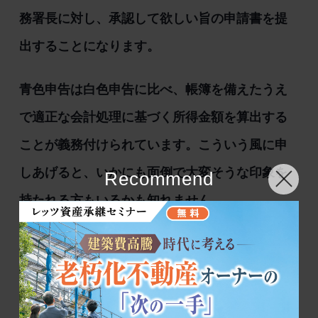
務署長に対し、承認して欲しい旨の申請書を提
出することになります。
青色申告は白色申告に比べ、帳簿を備えたうえ
で適正な会計処理に基づく所得金額を算出する
ことが義務付けられています。こういう風に申
しあげると、いかにも面倒で大変そうな印象を
Recommend
持たれる方もいるかも知れません。
しかし、よく考えてみれば賃貸収入を申告する
場合、何らの準備をせずに計算などできるはず
もありません。オーナーとしては家賃や地代に