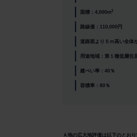
2
面積：4,000m
路線価：110,000円
道路面より５ｍ高い全体
用途地域：第１種低層住
建ぺい率：40％
容積率：80％
Ａ地の広大地評価は以下のとおり