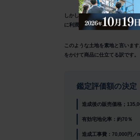
しかし、本件のような山林は建売
に利潤率を加味したもので戸建て
このような土地を素地と言います
をかけて商品に仕立てる訳です。
鑑定評価額の決定
造成後の販売価格；135,0
有効宅地化率：約70％
造成工事費：70,000円／