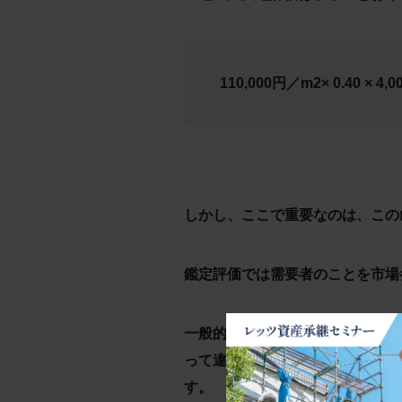
110,000円／m2× 0.40 × 4,
しかし、ここで重要なのは、この
鑑定評価では需要者のことを市場
一般的な土地（面積120m2程度
って違いますが）。このような土
す。