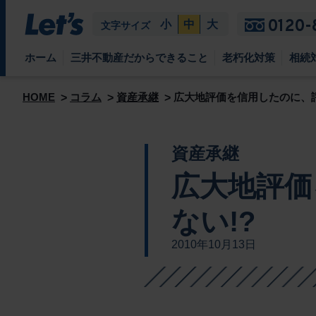
0120-
小
中
大
文字サイズ
ホーム
三井不動産だからできること
老朽化対策
相続
HOME
コラム
資産承継
広大地評価を信用したのに、評
資産承継
広大地評価
ない!?
2010年10月13日