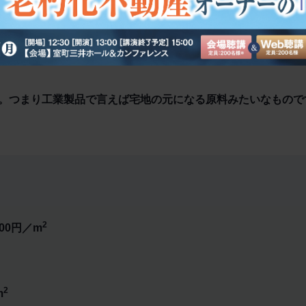
業者のような不動産開発業者が購入して、多額の宅地造成工事
用地に仕上げ、それを一般のエンドユーザーに販売することが
。つまり工業製品で言えば宅地の元になる原料みたいなもので
2
00円／m
2
m