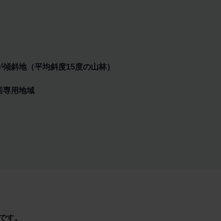
が傾斜地（平均斜度15度の山林）
居専用地域
です。