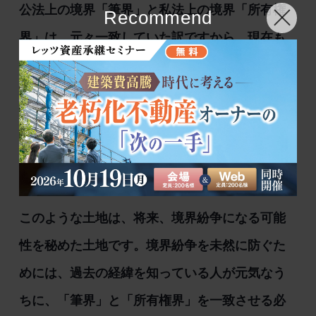
公法上の境界「筆界」と私法上の境界「所有権
Recommend
界」は、元々一致していた訳ですから、現在も
一致している場合が多いと言えますが、一筆の
土地の一部を売買したにも関わらず、分・合筆
登記がされていないとか、土地の一部が時効取
得されたとかで、「筆界」と「所有権界」が一
致しなくなってしまった土地があります。
このような土地は、将来、境界紛争になる可能
性を秘めた土地です。境界紛争を未然に防ぐた
めには、過去の経緯を知っている人が元気なう
ちに、「筆界」と「所有権界」を一致させる必