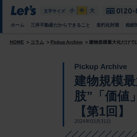
0120-
小
中
大
文字サイズ
ホーム
三井不動産だからできること
老朽化対策
相続
HOME
コラム
Pickup Archive
建物規模最大化だけで
Pickup Archive
建物規模最
肢”「価値
【第1回】
2024年03月31日