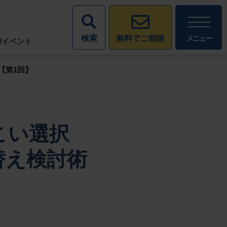
検索
メニュー
無料でご相談
/イベント
【第1回】
こい選択
替え検討術