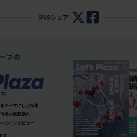
SNSシェア
）では、
どをテーマにした特集
産市場の最新動向
ーへのインタビュー
ます。