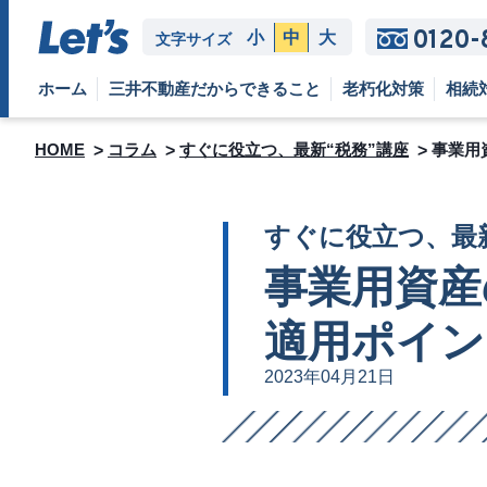
0120-
小
中
大
文字サイズ
ホーム
三井不動産だからできること
老朽化対策
相続
HOME
コラム
すぐに役立つ、最新“税務”講座
事業用
すぐに役立つ、最新
事業用資産
適用ポイン
2023年04月21日