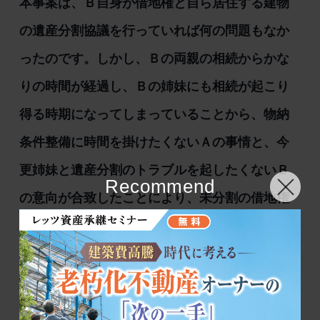
本事案は、Ｂ自身が借地権と自ら居住する建物
の遺産分割協議を行っていれば何の問題もなか
ったのです。しかし、Ｂの両親の相続からかな
りの時間が経過し、Ｂの姉妹にも相続が起こり
得る時期になってしまっていることから、物納
条件整備に時間を掛けたくないＡの事情と、今
更姉妹と遺産分割のトラブルを起したくないＢ
Recommend
の意向が合致したことにより、未分割の借地権
を遺産分割によらない方法で本物件の物納手続
関係書類を整備することにしました。
＜今回提出した物納関係書類＞