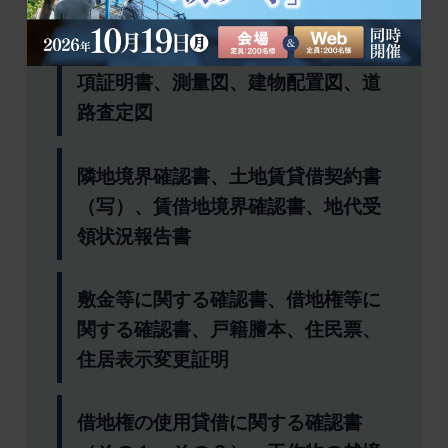
住宅地図、公図、土地／建物登記事
項証明書、測量図、建物配置図、道
路査定図
隣地境界確認書、土地賃貸借契約書
（写）、賃借地境界確認書、地代受
領状況報告書
敷金等に関する確認書、借地権等に
関する確認書、戸籍謄本、住民票、
住居表示変更証明
借地権の使用貸借に関する確認書