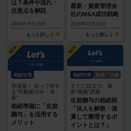
は？条件や流れ・
最新・資産管理会
注意点を解説
社のM&A成功戦略
2026年05月29日
2026年02月19日
もっと詳しく
もっと詳しく
相続対策
相続対策
税務・法務
現場発！ 知って得す
すぐに役立つ、最
る“不動産の今・未
新“税務”講座
来”
生前贈与の相続税
相続準備に「生前
「法人を解散・清
贈与」を活用する
算して整理するポ
メリット
イントとは？」