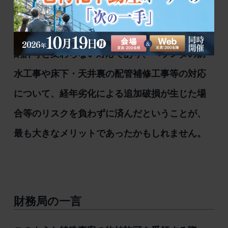
うとご長男（納税者）に説明していました。
実際の物納許可を受けてみると、普通財産の物
納許可と変わらない対応であり、ベランダの防
水工事や床下・天井裏の配管補修工事等の対応
について、経年劣化による追加破損が生じた場
合等のリスクを負わずに済んだということが、
最も大きなメリットであったかもしれません。
財務局の一言