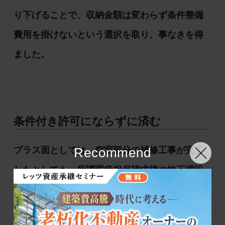
り下げることで、収納金額は変わらず条件整備
費用を掛けないという選択を取り、事なきを得
ました。
条件付き許可にならずに済む
プラス面としては、空室部分の補修工事が完了
Recommend
したとしても、所謂瑕疵担保請求権や地下埋設
物が存在した場合の処理と同じように、建物物
納についても５年間の条件付許可となるであろ