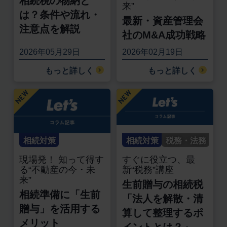
相続税の物納と
来”
は？条件や流れ・
最新・資産管理会
注意点を解説
社のM&A成功戦略
2026年05月29日
2026年02月19日
もっと詳しく
もっと詳しく
相続対策
相続対策
税務・法務
現場発！ 知って得す
すぐに役立つ、最
る“不動産の今・未
新“税務”講座
来”
生前贈与の相続税
相続準備に「生前
「法人を解散・清
贈与」を活用する
算して整理するポ
メリット