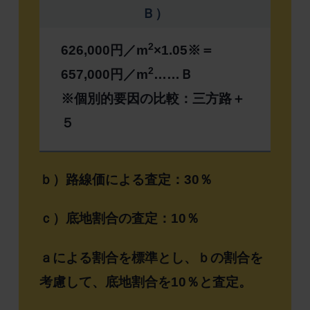
Ｂ）
2
626,000円／m
×1.05※＝
2
657,000円／m
……Ｂ
※個別的要因の比較：三方路＋
５
ｂ）路線価による査定：30％
ｃ）底地割合の査定：10％
ａによる割合を標準とし、ｂの割合を
考慮して、底地割合を10％と査定。