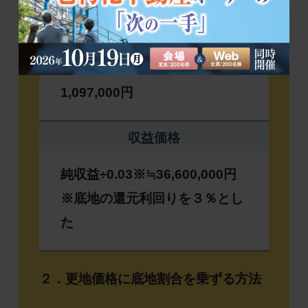
純収益（総収益－必要諸経費
等）
1,097,000円
収益価格
純収益÷0.03※≒36,600,000円
※底地の還元利回りを３％とし
た
２．更地価格に底地割合を乗ずる方法