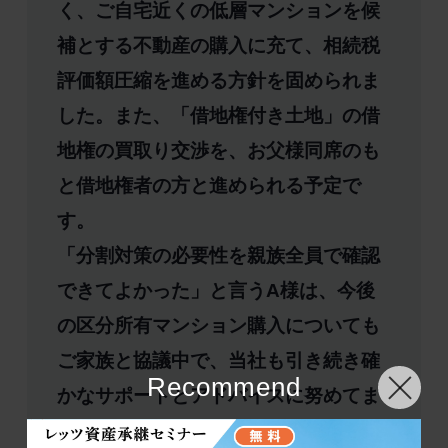
く、ご自宅近くの低層マンションを候
補とする不動産の購入に充て、相続税
評価額圧縮を進める方針を固められま
した。また、「借地権付き土地」の借
地権の買取り交渉を、お父様同席のも
と借地権者の方と進められる予定で
す。
「分割対策の必要性を親族全員で確認
できてよかった」と言うA様は、今後
の区分所有マンション購入についても
ご家族と協議中で、当社も引き続き確
Recommend
かなサポートとアドバイスに努めてま
いります。