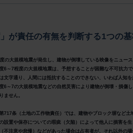
度」が責任の有無を判断する1つの基
程度の大規模地震が発生し、建物が倒壊している映像をニュー
度6～7程度の大規模地震は、予想することが困難な不可抗力
は文字通り、人間には抵抗することのできない、いわば人知を
度6～7の大規模地震などの自然災害により建物が倒壊・損傷
りません。
第717条（土地の工作物責任）では、建物やブロック塀など土
の設置や保存についての瑕疵（欠陥）によって他人に損害を生
（不注意や怠慢）などがあった場合は占有者が、それ以外の場