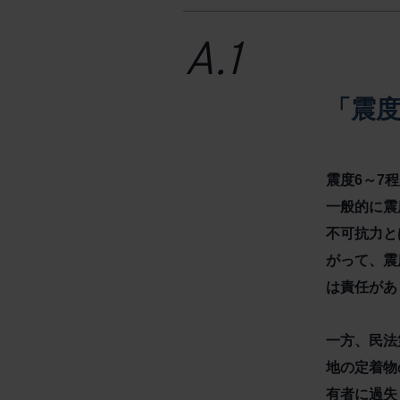
「震
震度6～7
一般的に震
不可抗力と
がって、震
は責任があ
一方、民法
地の定着物
有者に過失