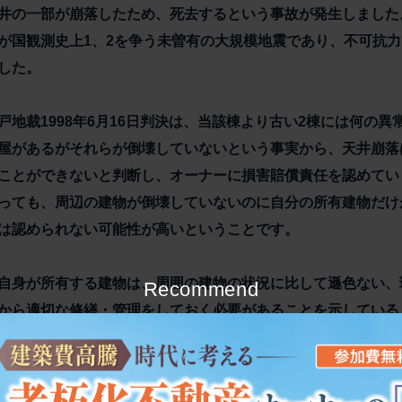
井の一部が崩落したため、死去するという事故が発生しました
が国観測史上1、2を争う未曽有の大規模地震であり、不可抗
した。
戸地裁1998年6月16日判決は、当該棟より古い2棟には何の
屋があるがそれらが倒壊していないという事実から、天井崩落
ことができないと判断し、オーナーに損害賠償責任を認めてい
っても、周辺の建物が倒壊していないのに自分の所有建物だけ
は認められない可能性が高いということです。
自身が所有する建物は、周囲の建物の状況に比して遜色ない、
Recommend
から適切な修繕・管理をしておく必要があることを示している
老朽化対策は時間がかかることを考慮し、早期の着手が大切で