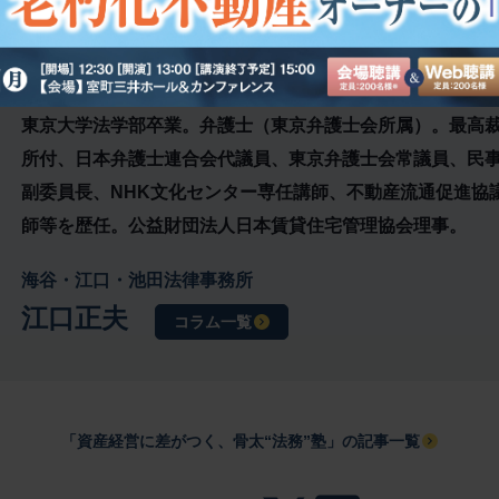
東京大学法学部卒業。弁護士（東京弁護士会所属）。最高
所付、日本弁護士連合会代議員、東京弁護士会常議員、民
副委員長、NHK文化センター専任講師、不動産流通促進協
師等を歴任。公益財団法人日本賃貸住宅管理協会理事。
海谷・江口・池田法律事務所
江口正夫
コラム一覧
「資産経営に差がつく、骨太“法務”塾」の記事一覧