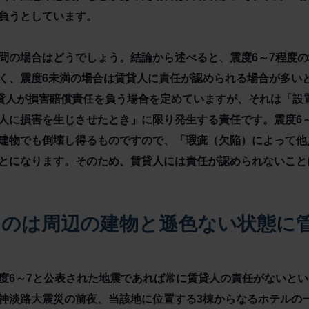
負うとしています。
問の場合はどうでしょう。結論から述べると、震度6～7程度
く、震度6未満の場合は賃貸人に責任が認められる場合が多い
賃貸人が損害賠償責任を負う場合を定めていますが、それは「設
人に損害を生じさせたとき」に限り発生する責任です。震度6
建物でも倒壊し得るものですので、「瑕疵（欠陥）によって他
とになります。そのため、賃貸人には責任が認められないこと
なのは周辺の建物と遜色ない状態に
度6～7と公表された地震であれば常に賃貸人の責任がないという
神淡路大震災の前夜、当該地に位置する3棟からなるホテルの