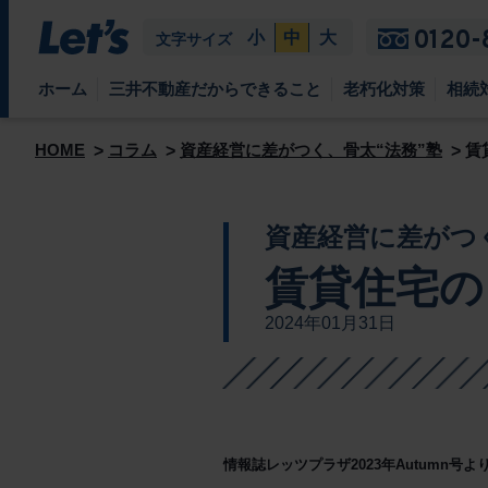
0120-
小
中
大
文字サイズ
ホーム
三井不動産だからできること
老朽化対策
相続
HOME
コラム
資産経営に差がつく、骨太“法務”塾
賃
資産経営に差がつ
賃貸住宅の
2024年01月31日
情報誌レッツプラザ2023年Autumn号よ