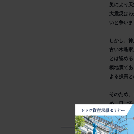
災により天
大震災はわ
いと争いま
しかし、神
古い木造家
とは認める
模地震であ
よる損害と
そのため、
め、日ごろ
めに必要な