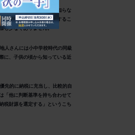
現状や、過去の経緯を全く知らな
を得た上で納税財産を判断するこ
様も少なくありません。
借地人さんには小中学校時代の同級
際に、子供の頃から知っている近
を優先的に納税に充当し、比較的自
は「他に判断基準を持ち合わせて
納税財源を選定する」というこち