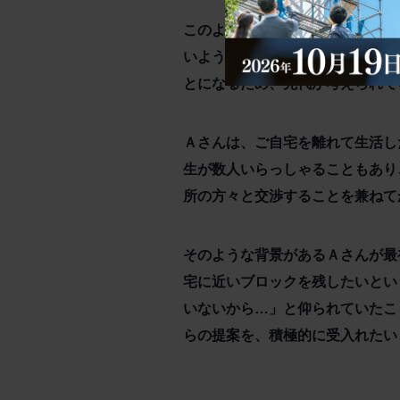
このような納税順位の選定作業を
いようなご相続であっても、結果
とになるため、先代が考えられて
Ａさんは、ご自宅を離れて生活し
生が数人いらっしゃることもあり
所の方々と交渉することを兼ねて
そのような背景があるＡさんが最
宅に近いブロックを残したいとい
いないから…」と仰られていたこ
らの提案を、積極的に受入れたい