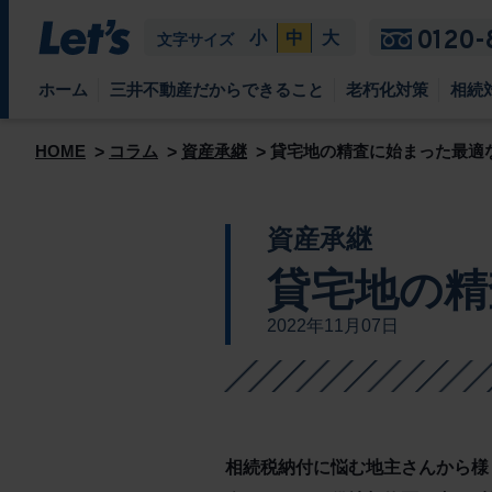
0120-
小
中
大
文字サイズ
ホーム
三井不動産だからできること
老朽化対策
相続
HOME
コラム
資産承継
貸宅地の精査に始まった最適
資産承継
貸宅地の精
2022年11月07日
相続税納付に悩む地主さんから様