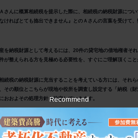
Ａさんに概算相続税を提示した際に、相続税の納税財源につい
なければとても捻出できません』とのＡさんの言葉を受けて、
産を納税財源として考えるには、20件の貸宅地の借地権者そ
件が整えられる方を見極める必要性を、すぐにご理解頂くこと
相続税の納税財源に充当することを考えている方には、それら
、その順位とこちらが現地や役所を調査し設定する「納税（財
Recommend
におおよその処理方針を決定していきます。
談を重ね、測量上の問題点や借地人のご家族内の意向を反映さ
終処理方針を依頼者・申告税理士・弊社の三者による打合せで