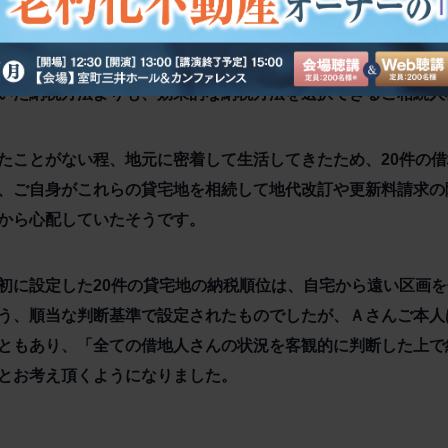
複数回行うことで、突然のご相続等で依頼者自身が相続財産の
的にはそれらの不動産を引き継がれる方が、先代以上の情報量
いた納税方法よりも、効果的な納税方法を選択できるご相続人
たことがない程、地元に密着して生活してきたため、20件の
、ご自身がこれらの貸宅地を相続して地代改訂や更新料請求の
から心配していたそうです。
初に設定した20件の貸宅地の納税順位は、自宅から遠い区画
う、順当な判断基準で設定されたものでしたが、Ａさんご本人
ともあり、「全ての借地人さんの状況を客観的に判断した上で
とお考え頂くようになりました。