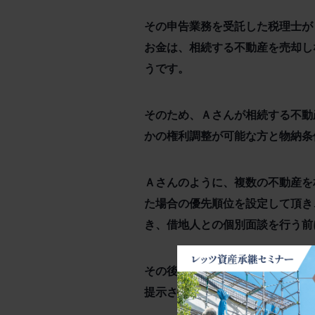
その申告業務を受託した税理士が
お金は、相続する不動産を売却し
うです。
そのため、Ａさんが相続する不動
かの権利調整が可能な方と物納条
Ａさんのように、複数の不動産を
た場合の優先順位を設定して頂き
き、借地人との個別面談を行う前
その後、実際に借地人との個別面
提示させて頂き、利用区画毎の最