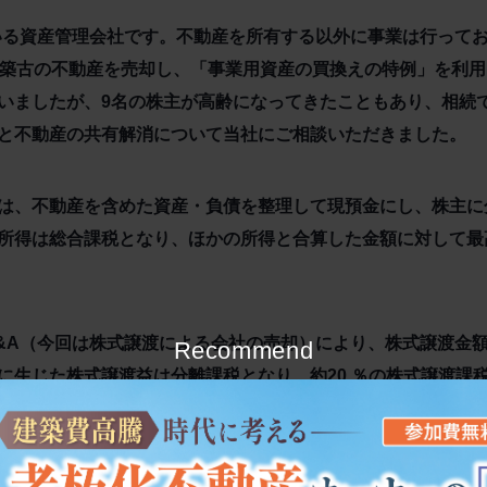
いる資産管理会社です。不動産を所有する以外に事業は行って
た築古の不動産を売却し、「事業用資産の買換えの特例」を利用
いましたが、9名の株主が高齢になってきたこともあり、相続
と不動産の共有解消について当社にご相談いただきました。
は、不動産を含めた資産・負債を整理して現預金にし、株主に
所得は総合課税となり、ほかの所得と合算した金額に対して最
&A（今回は株式譲渡による会社の売却）により、株式譲渡金
Recommend
に生じた株式譲渡益は分離課税となり、約20 ％の株式譲渡課
な進め方として、1棟マンションを所有しているB社をM&Aで
売却し、その売却金額を保有しているB社をM&Aで売却するス