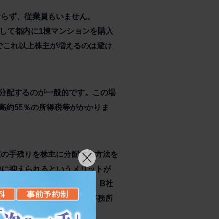
おらず、従業員もいません。
して都内に1棟マンションを購入
でこれ以上株主が増えるのは避け
分配するのが一般的です。この場
高約55％の所得税等がかかりま
額の手残りを株主に分配する方法を
税に抑えられるというメリットが
売却する通常の方法ではなく、B社
キームを当社の提携税理士事務所