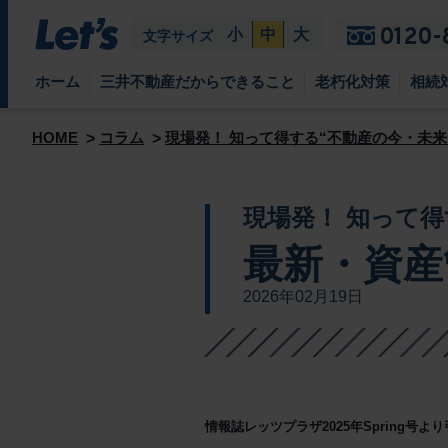
0120-
小
中
大
文字サイズ
ホーム
三井不動産だからできること
老朽化対策
相続
HOME
コラム
現場発！ 知って得する“不動産の今・未来
現場発！ 知って得
最新・資産
2026年02月19日
情報誌レッツプラザ2025年Spring号よ