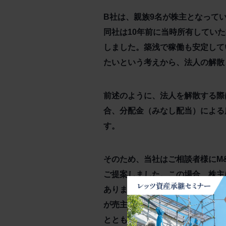
B社は、親族9名が株主となって
同社は10年前に当時所有してい
しました。築浅で稼働も安定して
たいという考えから、法人の解散
前述のように、法人を解散する際
合、分配金（みなし配当）による
す。
そのため、当社はご相談者様にM
ご提案しました。この場合、株主
あります。また、M&Aの具体的
が売主となって1棟マンションを
とともにご提案しました。