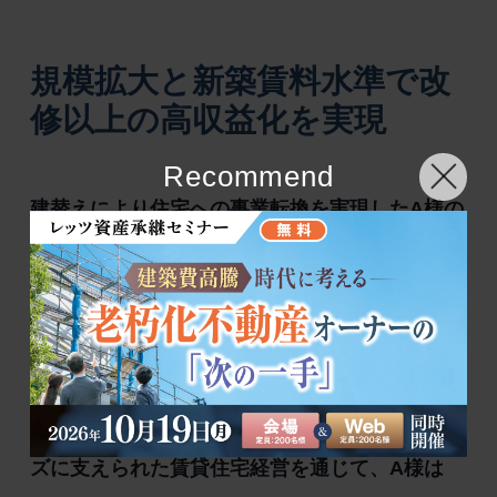
規模拡大と新築賃料水準で改
修以上の高収益化を実現
Recommend
建替えにより住宅への事業転換を実現したA様の
ケースでは、容積率消化に伴う事業規模の拡大
と、市場競争力に優れた新築物件としての高い
賃料水準によって初年度から収益性が大幅に改
善。新築マンションで耐震性の不安も解消し、
景気や社会情勢の影響を受けにくい底堅いニー
ズに支えられた賃貸住宅経営を通じて、A様は