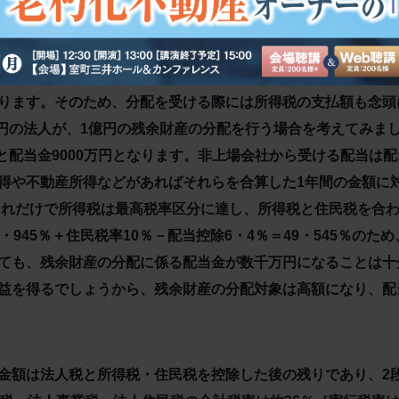
図表2にまとめましたので参考にしてください。
ります。そのため、分配を受ける際には所得税の支払額も念頭
0万円の法人が、1億円の残余財産の分配を行う場合を考えてみま
円と配当金9000万円となります。非上場会社から受ける配当は配
得や不動産所得などがあればそれらを合算した1年間の金額に
、それだけで所得税は最高税率区分に達し、所得税と住民税を合わ
・945％＋住民税率10％－配当控除6・4％＝49・545％のた
ても、残余財産の分配に係る配当金が数千万円になることは十
益を得るでしょうから、残余財産の分配対象は高額になり、配
金額は法人税と所得税・住民税を控除した後の残りであり、2