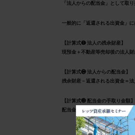
「法人からの配当金」として取り
一般的に「返還される出資金」に
【計算式❶ 法人の残余財産】
現預金＋不動産等売却後の法人財
【計算式❷ 法人からの配当金】
残余財産－返還される出資金＝
【計算式❸ 配当金の手取り金額
配当金－配当金に係る所得税等（