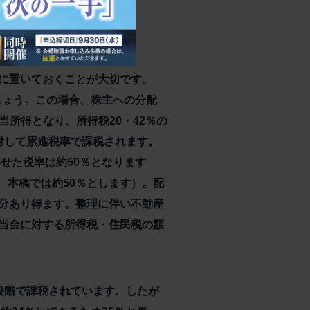
に置いておくことが大切です。
しょう。この場合、株主への分配
当所得となり、所得税20・42％の
対して累進税率で課税されます。
せた税率は約50％となります
め、本稿では約50％とします）。配
分あり得ます。整理に伴い不動産
当金に対する所得税・住民税の額
段階で課税されています。したが