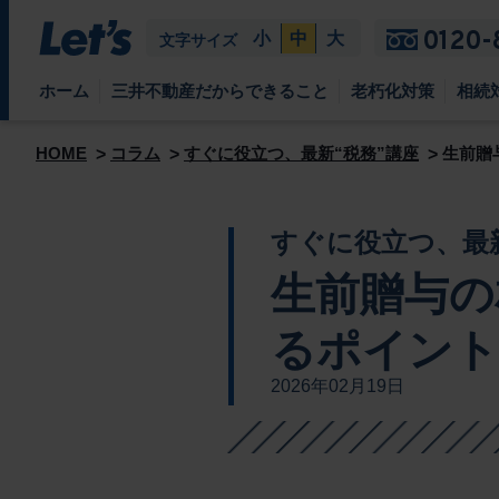
0120-
小
中
大
文字サイズ
ホーム
三井不動産だからできること
老朽化対策
相続
HOME
コラム
すぐに役立つ、最新“税務”講座
生前贈
すぐに役立つ、最新
生前贈与の
るポイント
2026年02月19日