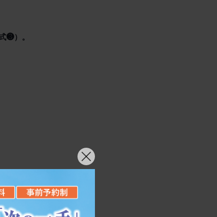
算式❸）。
産