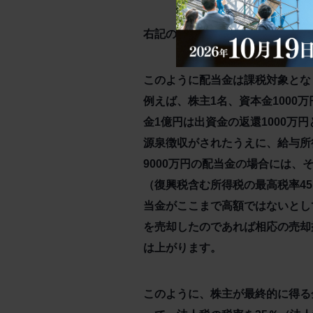
右記の計算式❶～❸のイメージを
このように配当金は課税対象とな
例えば、株主1名、資本金100
金1億円は出資金の返還1000万
源泉徴収がされたうえに、給与所
9000万円の配当金の場合には
（復興税含む所得税の最高税率45
当金がここまで高額ではないとし
を売却したのであれば相応の売却
は上がります。
このように、株主が最終的に得る