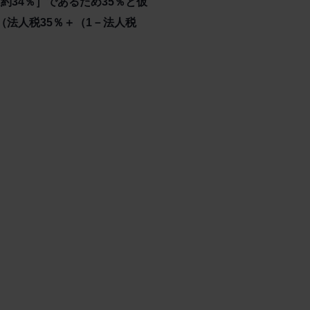
約34％］であるため35％と仮
（法人税35％＋（1－法人税