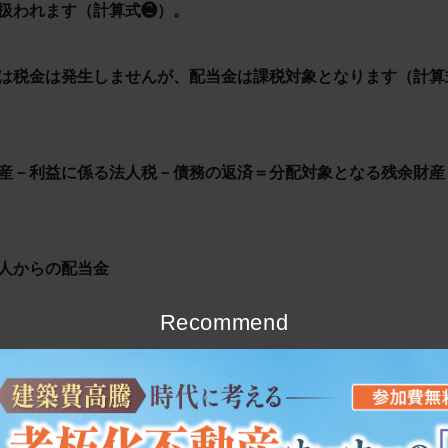
扱われます（計算式❷）。
は税金は発生しませんが、配当金は課税対象となります（計
産－利益に係る法人税－債務の返済＝分配対象となる残余財
法人からの配当金
Recommend
】
最高約50％）＝個人株主の最終手取り金額