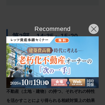
Recommend
第2部 14:35～15:20
成功事例から学ぶ！
不動産を上手に活用した”ケ
ース別”攻略法
不動産（土地・建物）の持つ、それぞれの特性
を活かすことにより得られる相続対策上の効果