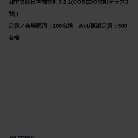
都中央区日本橋室町3-2-1(COREDO室町テラス3
階)）
定員／会場聴講：100名様 Web聴講定員：500
名様