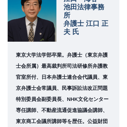
池田法律事務
所
弁護士 江口 正
夫 氏
東京大学法学部卒業。弁護士（東京弁護
士会所属）最高裁判所司法研修所弁護教
官室所付、日本弁護士連合会代議員、東
京弁護士会常議員、民事訴訟法改正問題
特別委員会副委員長、NHK文化センター
専任講師、不動産流通促進協議会講師、
東京商工会議所講師等を歴任。公益財団