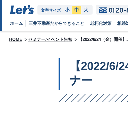
0120-
小
中
大
文字サイズ
ホーム
三井不動産だからできること
老朽化対策
相続
HOME
セミナー/イベント告知
【2022/6/24（金）
【2022/
ナー